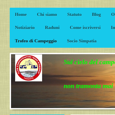
Home
Chi siamo
Statuto
Blog
Ob
Notiziario
Raduni
Come iscriversi
I
Trofeo di Campeggio
Socio Simpatia
Sul cielo del cam
non tramonta ma