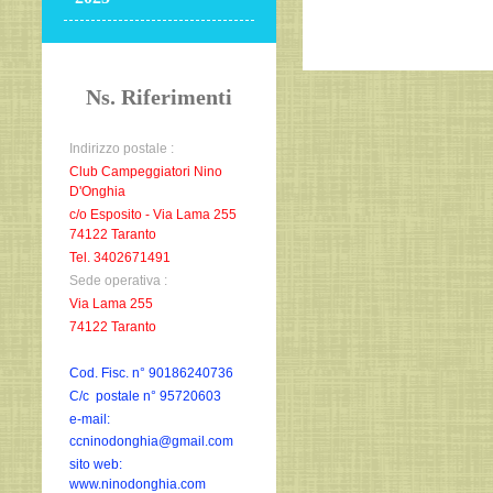
Ns. Riferimenti
Indirizzo postale :
Club Campeggiatori Nino
D'Onghia
c/o Esposito - Via Lama 255
74122 Taranto
Tel. 3402671491
Sede operativa :
Via Lama 255
74122 Taranto
Cod. Fisc. n° 90186240736
C/c postale n° 95720603
e-mail:
ccninodonghia@gmail.com
sito web:
www.ninodonghia.com