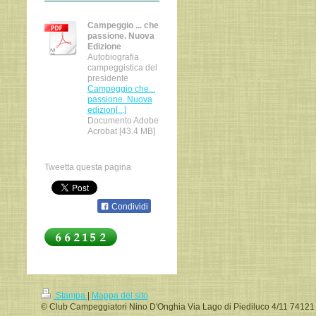
Campeggio ... che
passione. Nuova
Edizione
Autobiografia
campeggistica del
presidente
Campeggio che...
passione. Nuova
edizion[...]
Documento Adobe
Acrobat [43.4 MB]
Tweetta questa pagina
Condividi
Stampa
|
Mappa del sito
© Club Campeggiatori Nino D'Onghia Via Lago di Piediluco 4/11 74121 T