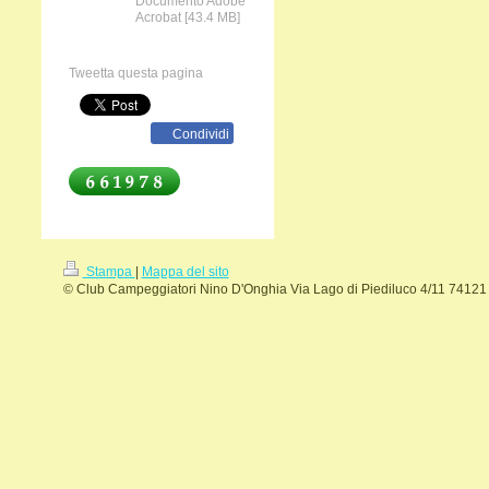
Documento Adobe
Acrobat [43.4 MB]
Tweetta questa pagina
Condividi
Stampa
|
Mappa del sito
© Club Campeggiatori Nino D'Onghia Via Lago di Piediluco 4/11 74121 T