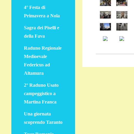
4° Festa di
Primavera a Nola
Sagra dei Piselli e
della Fava
Raduno Regionale
Medioevale
Federicus ad
Altamura
2° Raduno Usato
campeggistico a
Martina Franca
Una giornata
scoprendo Taranto