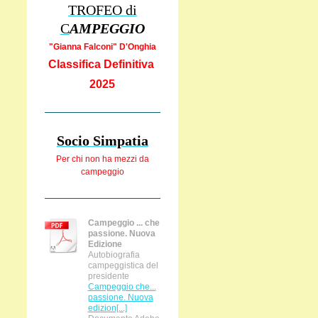
TROFEO di
C
AMPEGGIO
"Gianna Falcon
i" D'Onghia
Classifica Definitiva
2025
Socio Simpatia
Per chi non ha
mezzi da
campeggio
Campeggio ... che
passione. Nuova
Edizione
Autobiografia
campeggistica del
presidente
Campeggio che...
passione. Nuova
edizion[...]