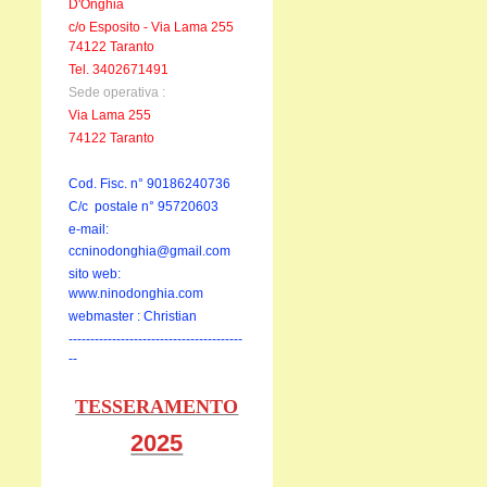
D'Onghia
c/o Esposito - Via Lama 255
74122 Taranto
Tel. 3402671491
Sede operativa :
Via Lama 255
74122 Taranto
Cod. Fisc. n° 90186240736
C/c postale n° 95720603
e-mail:
ccninodonghia@gmail.com
sito web:
www.ninodonghia.com
webmaster : Christian
----------------------------------------
--
TESSERAMENTO
2025