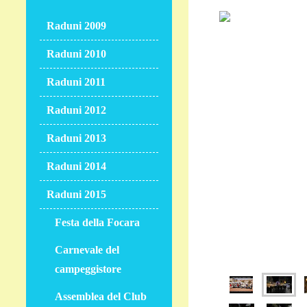
Raduni 2009
Raduni 2010
Raduni 2011
Raduni 2012
Raduni 2013
Raduni 2014
Raduni 2015
Festa della Focara
Carnevale del
campeggistore
Assemblea del Club