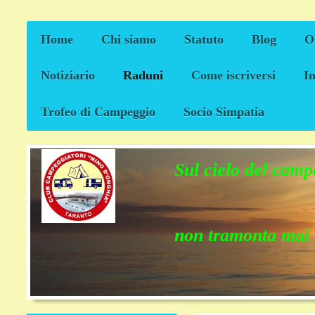
Home
Chi siamo
Statuto
Blog
Ob
Notiziario
Raduni
Come iscriversi
I
Trofeo di Campeggio
Socio Simpatia
Sul cielo del cam
non tramonta ma