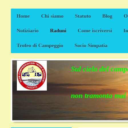
Home
Chi siamo
Statuto
Blog
Ob
Notiziario
Raduni
Come iscriversi
I
Trofeo di Campeggio
Socio Simpatia
Sul cielo del cam
non tramonta ma