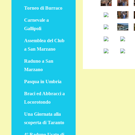
Torneo di Burraco
Carnevale a
Gallipoli
Assemblea del Club
a San Marzano
Raduno a San
Marzano
Pasqua in Umbria
Braci ed Abbracci a
Locorotondo
Una Giornata alla
scoperta di Taranto
4° Raduno Usato di