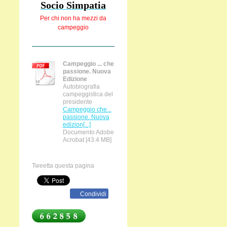
Socio Simpatia
Per chi non ha
mezzi da
campeggio
Campeggio ... che
passione. Nuova
Edizione
Autobiografia
campeggistica del
presidente
Campeggio che...
passione. Nuova
edizion[...]
Documento Adobe
Acrobat [43.4 MB]
Tweetta questa pagina
Condividi