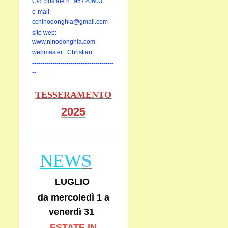
C/c postale n° 95720603
e-mail:
ccninodonghia@gmail.com
sito web:
www.ninodonghia.com
webmaster : Christian
----------------------------------------
--
TESSERAMENTO
2025
NEW
S
LUGLIO
da mercoledì 1 a
venerdì 31
ESTATE IN