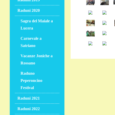
Raduni 2020
Sagra del Maiale a
Lucera
Carnevale a
Satriano
Vacanze Joniche a
Rossano
Raduno
Peperoncino
Festival
Raduni 2021
Raduni 2022