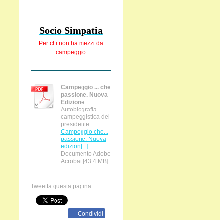
Socio Simpatia
Per chi non ha
mezzi da
campeggio
Campeggio ... che
passione. Nuova
Edizione
Autobiografia
campeggistica del
presidente
Campeggio che...
passione. Nuova
edizion[...]
Documento Adobe
Acrobat [43.4 MB]
Tweetta questa pagina
Condividi