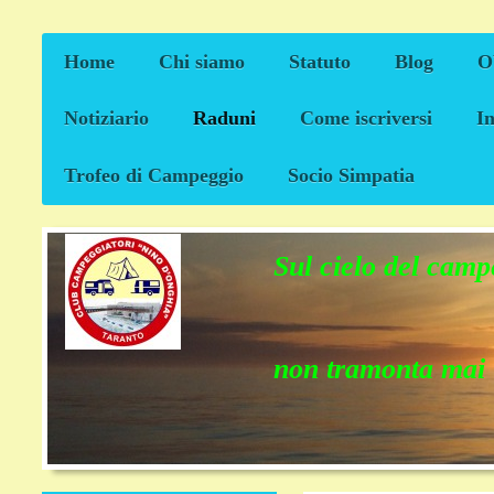
Home
Chi siamo
Statuto
Blog
Ob
Notiziario
Raduni
Come iscriversi
I
Trofeo di Campeggio
Socio Simpatia
Sul cielo del cam
non tramonta ma