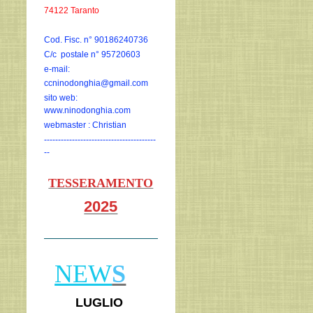
74122 Taranto
Cod. Fisc. n° 90186240736
C/c postale n° 95720603
e-mail:
ccninodonghia@gmail.com
sito web:
www.ninodonghia.com
webmaster : Christian
----------------------------------------
--
TESSERAMENTO
2025
NEW
S
LUGLIO