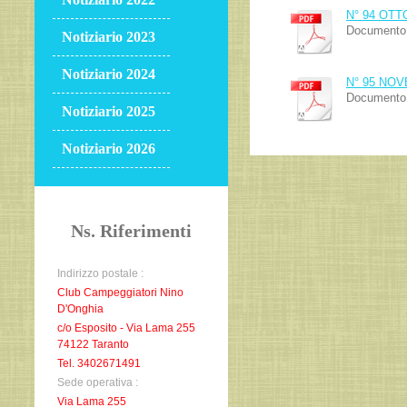
N° 94 OTT
Documento 
Notiziario 2023
Notiziario 2024
N° 95 NO
Documento 
Notiziario 2025
Notiziario 2026
Ns. Riferimenti
Indirizzo postale :
Club Campeggiatori Nino
D'Onghia
c/o Esposito - Via Lama 255
74122 Taranto
Tel. 3402671491
Sede operativa :
Via Lama 255