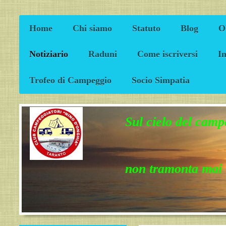
Home
Chi siamo
Statuto
Blog
Ob
Notiziario
Raduni
Come iscriversi
I
Trofeo di Campeggio
Socio Simpatia
Sul cielo del cam
non tramonta ma