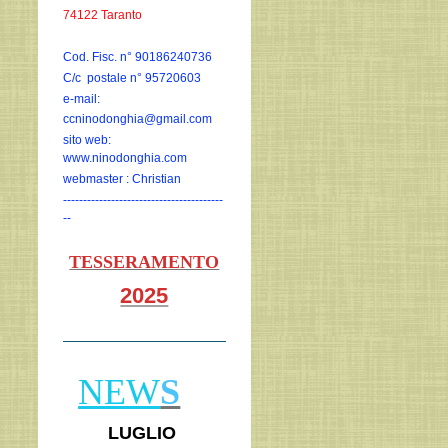
74122 Taranto
Cod. Fisc. n° 90186240736
C/c postale n° 95720603
e-mail:
ccninodonghia@gmail.com
sito web:
www.ninodonghia.com
webmaster : Christian
----------------------------------------
--
TESSERAMENTO
2025
NEW
S
LUGLIO