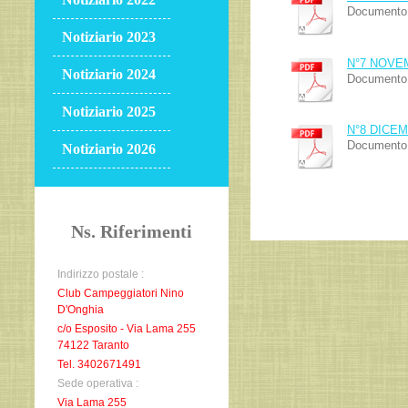
Documento 
Notiziario 2023
N°7 NOVE
Notiziario 2024
Documento 
Notiziario 2025
N°8 DICEM
Documento 
Notiziario 2026
Ns. Riferimenti
Indirizzo postale :
Club Campeggiatori Nino
D'Onghia
c/o Esposito - Via Lama 255
74122 Taranto
Tel. 3402671491
Sede operativa :
Via Lama 255