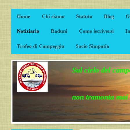
Home
Chi siamo
Statuto
Blog
Ob
Notiziario
Raduni
Come iscriversi
I
Trofeo di Campeggio
Socio Simpatia
Sul cielo del cam
non tramonta ma