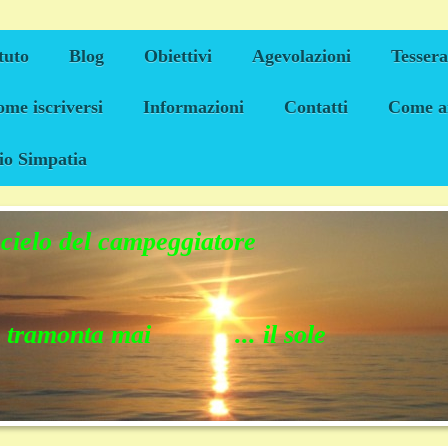
tuto
Blog
Obiettivi
Agevolazioni
Tesser
me iscriversi
Informazioni
Contatti
Come a
io Simpatia
 cielo del campeggiatore
 tramonta mai ... il sole