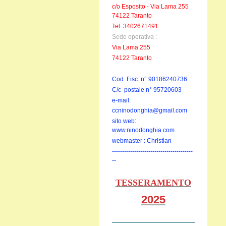
c/o Esposito - Via Lama 255
74122 Taranto
Tel. 3402671491
Sede operativa :
Via Lama 255
74122 Taranto
Cod. Fisc. n° 90186240736
C/c postale n° 95720603
e-mail:
ccninodonghia@gmail.com
sito web:
www.ninodonghia.com
webmaster : Christian
----------------------------------------
--
TESSERAMENTO
2025