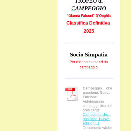
TROFEO di
C
AMPEGGIO
"Gianna Falcon
i" D'Onghia
Classifica Definitiva
2025
Socio Simpatia
Per chi non ha
mezzi da
campeggio
Campeggio ... che
passione. Nuova
Edizione
Autobiografia
campeggistica del
presidente
Campeggio che...
passione. Nuova
edizion[...]
Documento Adobe