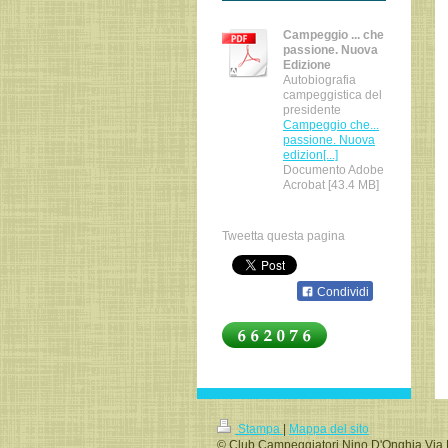
Campeggio ... che
passione. Nuova
Edizione
Autobiografia
campeggistica del
presidente
Campeggio che...
passione. Nuova
edizion[...]
Documento Adobe
Acrobat [43.4 MB]
Tweetta questa pagina
Condividi
Stampa
|
Mappa del sito
© Club Campeggiatori Nino D'Onghia Via La