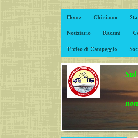
Home
Chi siamo
Sta
Notiziario
Raduni
Co
Trofeo di Campeggio
Soc
Sul
non