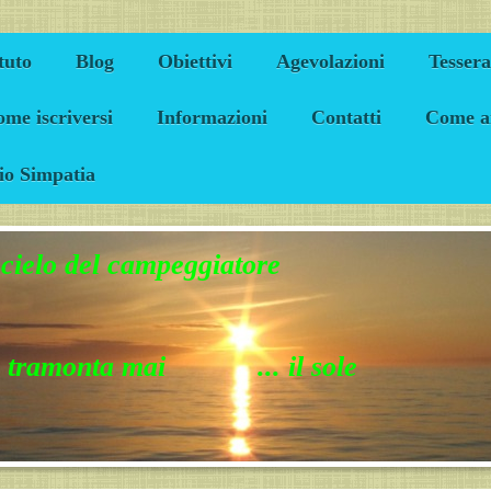
tuto
Blog
Obiettivi
Agevolazioni
Tesser
me iscriversi
Informazioni
Contatti
Come a
io Simpatia
 cielo del campeggiatore
 tramonta mai ... il sole