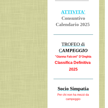
----------------------------
ATTIVITA'
Consuntivo
Calendario 2025
TROFEO di
C
AMPEGGIO
"Gianna Falcon
i" D'Onghia
Classifica Definitiva
2025
Socio Simpatia
Per chi non ha
mezzi da
campeggio