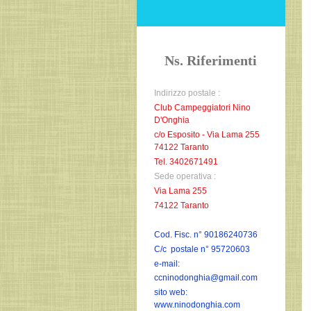
Ns. Riferimenti
Indirizzo postale :
Club Campeggiatori Nino
D'Onghia
c/o Esposito - Via Lama 255
74122 Taranto
Tel. 3402671491
Sede operativa :
Via Lama 255
74122 Taranto
Cod. Fisc. n° 90186240736
C/c postale n° 95720603
e-mail:
ccninodonghia@gmail.com
sito web:
www.ninodonghia.com