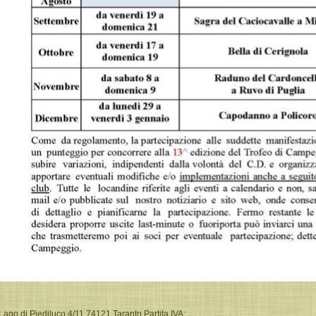
go di Piediluco 4/11 74121 Taranto Partita IVA: